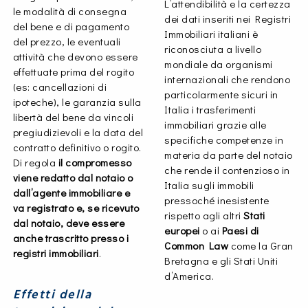
L’attendibilità e la certezza
le modalità di consegna
dei dati inseriti nei Registri
del bene e di pagamento
Immobiliari italiani è
del prezzo, le eventuali
riconosciuta a livello
attività che devono essere
mondiale da organismi
effettuate prima del rogito
internazionali che rendono
(es: cancellazioni di
particolarmente sicuri in
ipoteche), le garanzia sulla
Italia i trasferimenti
libertà del bene da vincoli
immobiliari grazie alle
pregiudizievoli e la data del
specifiche competenze in
contratto definitivo o rogito.
materia da parte del notaio
Di regola
il compromesso
che rende il contenzioso in
viene redatto dal notaio o
Italia sugli immobili
dall’agente immobiliare e
pressoché inesistente
va registrato e, se ricevuto
rispetto agli altri
Stati
dal notaio, deve essere
europei
o ai
Paesi di
anche trascritto presso i
Common Law
come la Gran
registri immobiliari
.
Bretagna e gli Stati Uniti
d’America.
Effetti della