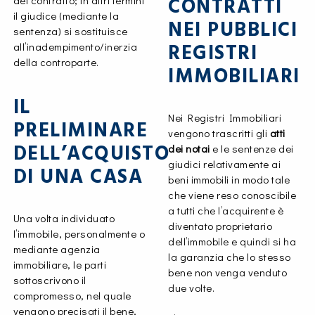
CONTRATTI
del contratto; in altri termini
il giudice (mediante la
NEI PUBBLICI
sentenza) si sostituisce
REGISTRI
all’inadempimento/inerzia
della controparte.
IMMOBILIARI
IL
Nei Registri Immobiliari
PRELIMINARE
vengono trascritti gli
atti
DELL’ACQUISTO
dei notai
e le sentenze dei
giudici relativamente ai
DI UNA CASA
beni immobili in modo tale
che viene reso conoscibile
a tutti che l’acquirente è
Una volta individuato
diventato proprietario
l’immobile, personalmente o
dell’immobile e quindi si ha
mediante agenzia
la garanzia che lo stesso
immobiliare, le parti
bene non venga venduto
sottoscrivono il
due volte.
compromesso, nel quale
vengono precisati il bene,