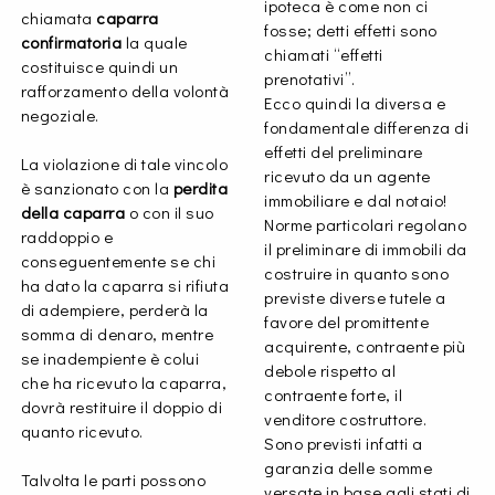
ipoteca è come non ci
chiamata
caparra
fosse; detti effetti sono
confirmatoria
la quale
chiamati “effetti
costituisce quindi un
prenotativi”.
rafforzamento della volontà
Ecco quindi la diversa e
negoziale.
fondamentale differenza di
effetti del preliminare
La violazione di tale vincolo
ricevuto da un agente
è sanzionato con la
perdita
immobiliare e dal notaio!
della caparra
o con il suo
Norme particolari regolano
raddoppio e
il preliminare di immobili da
conseguentemente se chi
costruire in quanto sono
ha dato la caparra si rifiuta
previste diverse tutele a
di adempiere, perderà la
favore del promittente
somma di denaro, mentre
acquirente, contraente più
se inadempiente è colui
debole rispetto al
che ha ricevuto la caparra,
contraente forte, il
dovrà restituire il doppio di
venditore costruttore.
quanto ricevuto.
Sono previsti infatti a
garanzia delle somme
Talvolta le parti possono
versate in base agli stati di