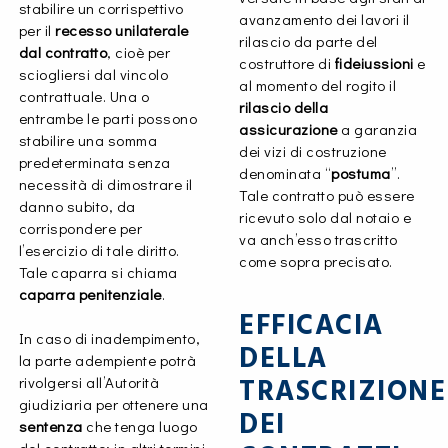
stabilire un corrispettivo
avanzamento dei lavori il
per il
recesso unilaterale
rilascio da parte del
dal contratto
, cioè per
costruttore di
fideiussioni
e
sciogliersi dal vincolo
al momento del rogito il
contrattuale. Una o
rilascio della
entrambe le parti possono
assicurazione
a garanzia
stabilire una somma
dei vizi di costruzione
predeterminata senza
denominata “
postuma
”.
necessità di dimostrare il
Tale contratto può essere
danno subito, da
ricevuto solo dal notaio e
corrispondere per
va anch’esso trascritto
l’esercizio di tale diritto.
come sopra precisato.
Tale caparra si chiama
caparra penitenziale
.
EFFICACIA
In caso di inadempimento,
DELLA
la parte adempiente potrà
TRASCRIZIONE
rivolgersi all’Autorità
giudiziaria per ottenere una
DEI
sentenza
che tenga luogo