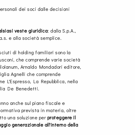
ersonali dei soci dalle decisioni
lsiasi veste giuridica
: dalla S.p.A.,
S.a.s. e alla società semplice.
ciuti di holding familiari sono la
lusconi, che comprende varie società
olanum, Arnaldo Mondadori editore,
iglia Agnelli che comprende
 ne L'Espresso, La Repubblica, nella
glia De Benedetti.
anno anche sul piano fiscale e
 normativa prevista in materia, oltre
tto una soluzione per
proteggere il
aggio generazionale all'interno della