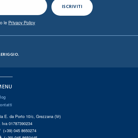
to le
Privacy Policy
MERIGGIO.
MENU
log
ontatti
ia E. da Porto 10/c, Grezzana (Vr)
. Iva 01787390234
(+39) 045 8650274
(+39) 045 8650445