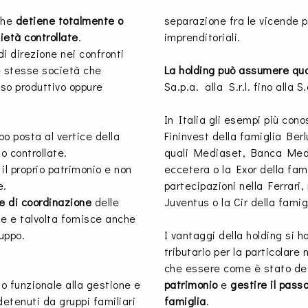
che
detiene totalmente o
separazione fra le vicende p
cietà controllate
.
imprenditoriali.
di direzione nei confronti
le stesse società che
La holding può assumere qua
sso produttivo oppure
Sa.p.a. alla S.r.l. fino alla 
In Italia gli esempi più conos
o posta al vertice della
Fininvest della famiglia Ber
o controllate.
quali Mediaset, Banca Medi
il proprio patrimonio e non
eccetera o la Exor della fam
e.
partecipazioni nella Ferrari,
 e di coordinazione
delle
Juventus o la Cir della fami
te e talvolta fornisce anche
ruppo.
I vantaggi della holding si h
tributario per la particolare
che essere come è stato de
o funzionale alla gestione e
patrimonio
e
gestire il pass
etenuti da gruppi familiari
famiglia
.