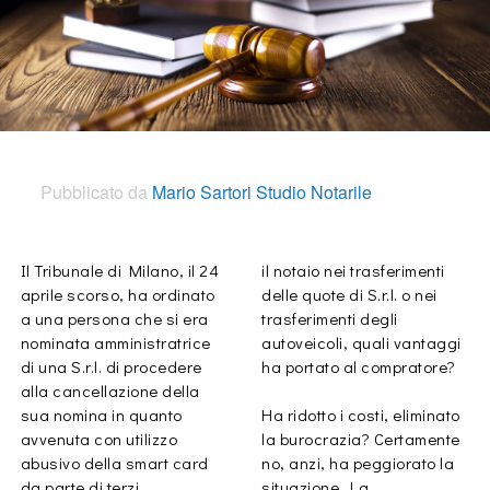
Pubblicato da
Mario Sartori Studio Notarile
Il Tribunale di Milano, il 24
il notaio nei trasferimenti
aprile scorso, ha ordinato
delle quote di S.r.l. o nei
a una persona che si era
trasferimenti degli
nominata amministratrice
autoveicoli, quali vantaggi
di una S.r.l. di procedere
ha portato al compratore?
alla cancellazione della
sua nomina in quanto
Ha ridotto i costi, eliminato
avvenuta con utilizzo
la burocrazia? Certamente
abusivo della smart card
no, anzi, ha peggiorato la
da parte di terzi.
situazione. La