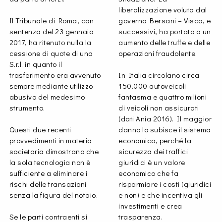
liberalizzazione voluta dal
Il Tribunale di Roma, con
governo Bersani – Visco, e
sentenza del 23 gennaio
successivi, ha portato a un
2017, ha ritenuto nulla la
aumento delle truffe e delle
cessione di quote di una
operazioni fraudolente.
S.r.l. in quanto il
trasferimento era avvenuto
In Italia circolano circa
sempre mediante utilizzo
150.000 autoveicoli
abusivo del medesimo
fantasma e quattro milioni
strumento.
di veicoli non assicurati
(dati Ania 2016). Il maggior
Questi due recenti
danno lo subisce il sistema
provvedimenti in materia
economico, perché la
societaria dimostrano che
sicurezza dei traffici
la sola tecnologia non è
giuridici è un valore
sufficiente a eliminare i
economico che fa
rischi delle transazioni
risparmiare i costi (giuridici
senza la figura del notaio.
e non) e che incentiva gli
investimenti e crea
Se le parti contraenti si
trasparenza.