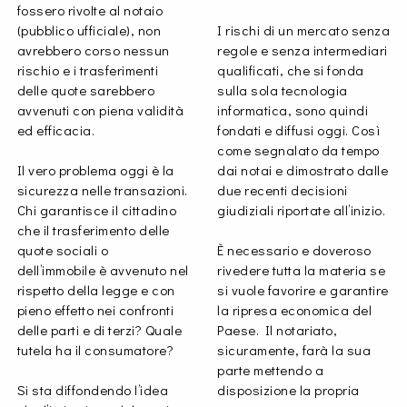
fossero rivolte al notaio
(pubblico ufficiale), non
I rischi di un mercato senza
avrebbero corso nessun
regole e senza intermediari
rischio e i trasferimenti
qualificati, che si fonda
delle quote sarebbero
sulla sola tecnologia
avvenuti con piena validità
informatica, sono quindi
ed efficacia.
fondati e diffusi oggi. Così
come segnalato da tempo
Il vero problema oggi è la
dai notai e dimostrato dalle
sicurezza nelle transazioni.
due recenti decisioni
Chi garantisce il cittadino
giudiziali riportate all’inizio.
che il trasferimento delle
quote sociali o
È necessario e doveroso
dell’immobile è avvenuto nel
rivedere tutta la materia se
rispetto della legge e con
si vuole favorire e garantire
pieno effetto nei confronti
la ripresa economica del
delle parti e di terzi? Quale
Paese. Il notariato,
tutela ha il consumatore?
sicuramente, farà la sua
parte mettendo a
Si sta diffondendo l’idea
disposizione la propria