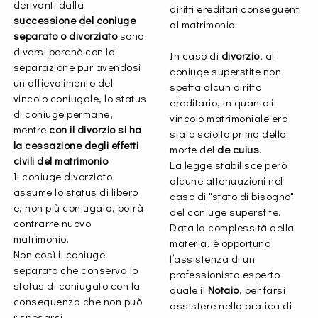
derivanti dalla
diritti ereditari conseguenti
successione del coniuge
al matrimonio.
separato o divorziato
sono
diversi perchè con la
In caso di
divorzio
, al
separazione pur avendosi
coniuge superstite non
un affievolimento del
spetta alcun diritto
vincolo coniugale, lo status
ereditario, in quanto il
di coniuge permane,
vincolo matrimoniale era
mentre
con il divorzio si ha
stato sciolto prima della
la cessazione degli effetti
morte del
de cuius
.
civili del matrimonio
.
La legge stabilisce però
Il coniuge divorziato
alcune attenuazioni nel
assume lo status di libero
caso di "stato di bisogno"
e, non più coniugato, potrà
del coniuge superstite.
contrarre nuovo
Data la complessità della
matrimonio.
materia, è opportuna
Non così il coniuge
l’assistenza di un
separato che conserva lo
professionista esperto
status di coniugato con la
quale il
Notaio
, per farsi
conseguenza che non può
assistere nella pratica di
risposarsi.