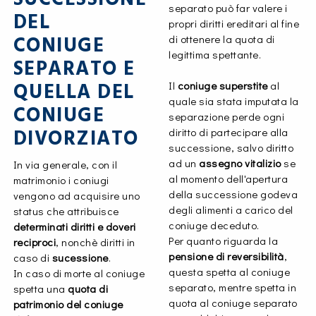
separato può far valere i
DEL
propri diritti ereditari al fine
CONIUGE
di ottenere la quota di
legittima spettante.
SEPARATO E
QUELLA DEL
Il
coniuge superstite
al
quale sia stata imputata la
CONIUGE
separazione perde ogni
DIVORZIATO
diritto di partecipare alla
successione, salvo diritto
ad un
assegno vitalizio
se
In via generale, con il
al momento dell'apertura
matrimonio i coniugi
della successione godeva
vengono ad acquisire uno
degli alimenti a carico del
status che attribuisce
coniuge deceduto.
determinati diritti e doveri
Per quanto riguarda la
reciproci
, nonchè diritti in
pensione di reversibilità
,
caso di
sucessione
.
questa spetta al coniuge
In caso di morte al coniuge
separato, mentre spetta in
spetta una
quota di
quota al coniuge separato
patrimonio del coniuge