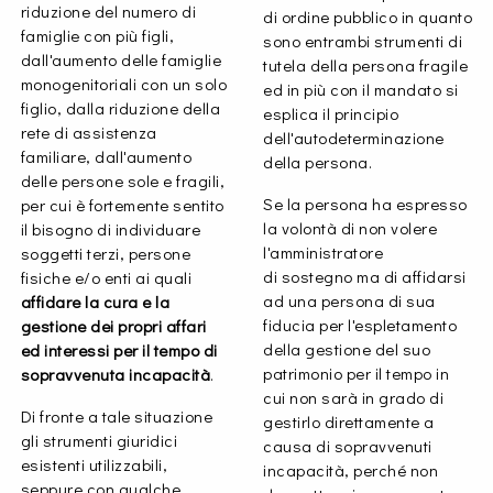
riduzione del numero di
di ordine pubblico in quanto
famiglie con più figli,
sono entrambi strumenti di
dall'aumento delle famiglie
tutela della persona fragile
monogenitoriali con un solo
ed in più con il mandato si
figlio, dalla riduzione della
esplica il principio
rete di assistenza
dell'autodeterminazione
familiare, dall'aumento
della persona.
delle persone sole e fragili,
Se la persona ha espresso
per cui è fortemente sentito
la volontà di non volere
il bisogno di individuare
l'amministratore
soggetti terzi, persone
di sostegno ma di affidarsi
fisiche e/o enti ai quali
ad una persona di sua
affidare la cura e la
fiducia per l'espletamento
gestione dei propri affari
della gestione del suo
ed interessi per il tempo di
patrimonio per il tempo in
sopravvenuta incapacità
.
cui non sarà in grado di
Di fronte a tale situazione
gestirlo direttamente a
gli strumenti giuridici
causa di sopravvenuti
esistenti utilizzabili,
incapacità, perché non
seppure con qualche