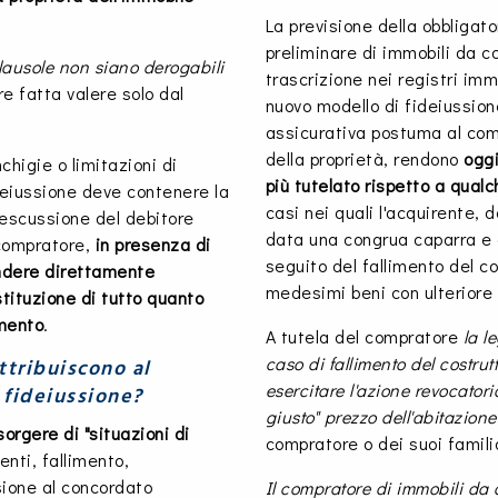
La previsione della obbligato
preliminare di immobili da co
clausole non siano derogabili
trascrizione nei registri imm
re fatta valere solo dal
nuovo modello di fideiussion
assicurativa postuma al comp
della proprietà, rendono
oggi
higie o limitazioni di
più tutelato rispetto a qual
ideiussione deve contenere la
casi nei quali l'acquirente, d
 escussione del debitore
data una congrua caparra e d
 compratore,
in presenza di
seguito del fallimento del co
endere direttamente
medesimi beni con ulteriore
stituzione di tutto quanto
omento
.
A tutela del compratore
la l
caso di fallimento del costrut
ttribuiscono al
esercitare l'azione revocator
 fideiussione?
giusto" prezzo dell'abitazione
sorgere di "situazioni di
compratore o dei suoi familia
enti, fallimento,
ione al concordato
Il compratore di immobili da 