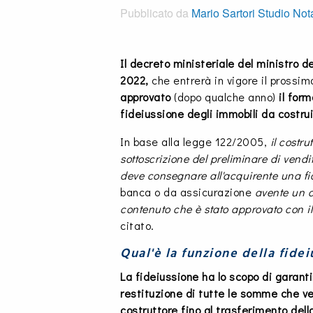
Pubblicato da
Mario Sartori Studio Nota
Il decreto ministeriale del ministro de
2022,
che entrerà in vigore il prossi
approvato
(dopo qualche anno)
il form
fideiussione degli immobili da costrui
In base alla legge 122/2005,
il costru
sottoscrizione del preliminare di vendi
deve consegnare all'acquirente una fi
banca o da assicurazione
avente un d
contenuto che è stato approvato con il
citato.
Qual'è la funzione della fide
La fideiussione ha lo scopo di garanti
restituzione di tutte le somme che v
costruttore fino al trasferimento dell