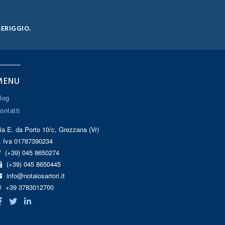
MERIGGIO.
MENU
log
ontatti
ia E. da Porto 10/c, Grezzana (Vr)
. Iva 01787390234
(+39) 045 8650274
(+39) 045 8650445
info@notaiosartori.it
+39 3783012700