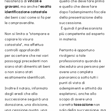
l'esistenza di
vincoli e
quello che deve fare prima
gravami
, ma anche l'
esatta
e quello che deve fare
identificazione catastale
dopo l'adempimento fiscale
dei beni così come si fa per
della presentazione della
le compravendite.
successione.
È quindi il professionista
Non si limita a "stampare e
più competente ad esperto
copiare la visura
in materia.
catastale", ma effettua
controlli approfonditi
Pertanto è opportuno
per accertare che nei vari
rivolgersi a tale
passaggi precedenti non
professionista quando è
siano stati dimenticati beni
deceduta una persona per
o non siano stati
avere una completa
esattamente identificati.
panoramica sotto tutti i
punti di vista di
Inoltre il notaio, informato
adempimenti e attività da
dagli eredi che alla
espletarsi, anche allo
successione seguirà una
scopo di avere una
donazione, una divisione,
corretta
tassazione
non
una cessione quota, una
solo della successione, ma