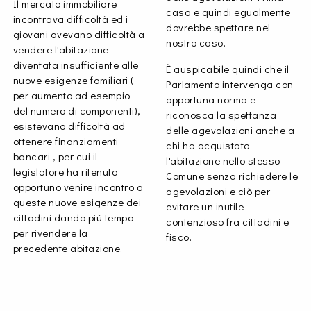
Il mercato immobiliare
casa e quindi egualmente
incontrava difficoltà ed i
dovrebbe spettare nel
giovani avevano difficoltà a
nostro caso.
vendere l'abitazione
diventata insufficiente alle
È auspicabile quindi che il
nuove esigenze familiari (
Parlamento intervenga con
per aumento ad esempio
opportuna norma e
del numero di componenti),
riconosca la spettanza
esistevano difficoltà ad
delle agevolazioni anche a
ottenere finanziamenti
chi ha acquistato
bancari , per cui il
l'abitazione nello stesso
legislatore ha ritenuto
Comune senza richiedere le
opportuno venire incontro a
agevolazioni e ciò per
queste nuove esigenze dei
evitare un inutile
cittadini dando più tempo
contenzioso fra cittadini e
per rivendere la
fisco.
precedente abitazione.